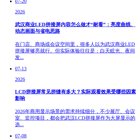
07-20
2026
武汉商业LED拼接屏内容怎么做才“耐看”：亮度曲线、
动态画面与省电思路
在门店、商场或会议空间里，很多人以为武汉商业LED
拼接屏够亮就行。但实际体验往往是：白天眩光、夜间
发...
07-13
2026
LCD拼接屏常见拼缝有多大？实际观看效果受哪些因素
影响
2026年商用显示场景的需求持续细分，不少展厅、会议
室、监控项目，都会把武汉LCD拼接屏作为大屏显示的
选...
07-08