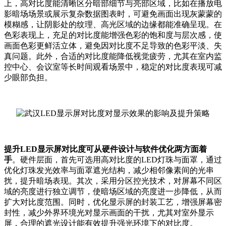
上，高对比度能清晰区分暗部细节与亮部区域，比如在播放电
影暗场场景或展示复杂数据图表时，可避免画面出现灰蒙蒙的
模糊感，让阴影处的纹理、高光区域的边缘都能准确呈现。在
色彩表现上，充足的对比度能增强色彩的饱和度与层次感，使
画面色彩更鲜活立体，避免因对比度不足导致的色彩平淡、失
真问题。此外，合适的对比度能降低视觉疲劳，尤其在室内监
控中心、会议室等长时间观看场景中，稳定的对比度表现可减
少眼部负担。
提升LED显示屏对比度可从硬件设计与软件优化两方面着
手
。硬件层面，首先可选用高对比度的LED灯珠与面罩，通过
优化灯珠发光效率与面罩遮光结构，减少相邻像素间的光串
扰，提升暗场表现。其次，采用分区控光技术，对屏幕不同区
域的亮度进行独立调节，使暗场区域的亮度进一步降低，从而
扩大对比度范围。同时，优化显示屏的封装工艺，增强屏幕密
封性，减少外界环境光对显示画面的干扰，尤其对室外显示
屏，合理的遮光设计能有效提升强光环境下的对比度。