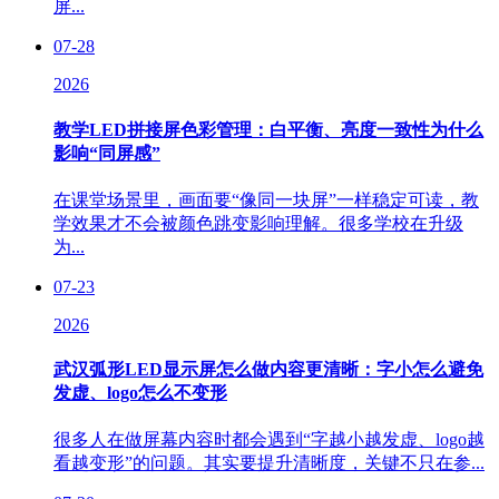
屏...
07-28
2026
教学LED拼接屏色彩管理：白平衡、亮度一致性为什么
影响“同屏感”
在课堂场景里，画面要“像同一块屏”一样稳定可读，教
学效果才不会被颜色跳变影响理解。很多学校在升级
为...
07-23
2026
武汉弧形LED显示屏怎么做内容更清晰：字小怎么避免
发虚、logo怎么不变形
很多人在做屏幕内容时都会遇到“字越小越发虚、logo越
看越变形”的问题。其实要提升清晰度，关键不只在参...